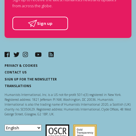
from across the globe.
Sign up
PRIVACY & COOKIES
CONTACT US
SIGN UP FOR THE NEWSLETTER
TRANSLATIONS
Humanists International, Inc. is a US not-for-profit 501-c(3) registered in New York.
Registered address: 1821 Jefferson Pl NW, Washington, DC 20036. Humanists
International is also the trading name of Humanists International 2020, a Scottish (UK)
charity no. SC050629. Registered address: Humanists International, Clyde Offices, 48 West
George Street, Glasgow, G2 1BP, UK.
Scottish Charity Regulator
Guidestar US