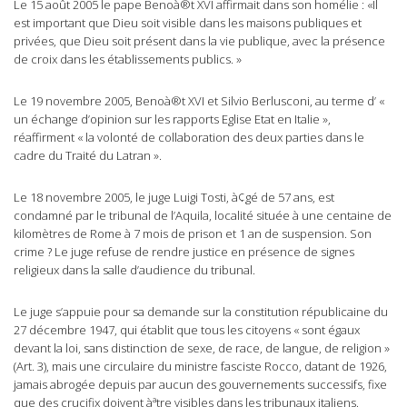
Le 15 août 2005 le pape Benoà®t XVI affirmait dans son homélie : «Il
est important que Dieu soit visible dans les maisons publiques et
privées, que Dieu soit présent dans la vie publique, avec la présence
de croix dans les établissements publics. »
Le 19 novembre 2005, Benoà®t XVI et Silvio Berlusconi, au terme d’ «
un échange d’opinion sur les rapports Eglise Etat en Italie »,
réaffirment « la volonté de collaboration des deux parties dans le
cadre du Traité du Latran ».
Le 18 novembre 2005, le juge Luigi Tosti, à¢gé de 57 ans, est
condamné par le tribunal de l’Aquila, localité située à une centaine de
kilomètres de Rome à 7 mois de prison et 1 an de suspension. Son
crime ? Le juge refuse de rendre justice en présence de signes
religieux dans la salle d’audience du tribunal.
Le juge s’appuie pour sa demande sur la constitution républicaine du
27 décembre 1947, qui établit que tous les citoyens « sont égaux
devant la loi, sans distinction de sexe, de race, de langue, de religion »
(Art. 3), mais une circulaire du ministre fasciste Rocco, datant de 1926,
jamais abrogée depuis par aucun des gouvernements successifs, fixe
que des crucifix doivent àªtre visibles dans les tribunaux italiens.