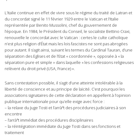
L’Italie continue en effet de vivre sous le régime du traité de Latran et
du concordat signé le 11 février 1929 entre le Vatican et l’Italie
représentée par Benito Mussolini, chef du gouvernement de
l’époque. En 1984, le Président du Conseil, le socialiste Bettino Craxi,
renouvelle le concordat avec le Vatican : certes le culte catholique
n’est plus religion d’État mais les lois fascistes ne sont pas abrogées
pour autant. Il s’agit ainsi, suivant les termes du Cardinal Tauran, d’une
séparation des Eglises et de l’Etat « coordonnée », opposée à « la
séparation pure et simple » dans laquelle « les confessions religieuses
relèvent du droit privé (USA, France) ».
Sans contestation possible, il s’agit d’une atteinte intolérable à la
liberté de conscience et au principe de laïcité. C’est pourquoi les
associations signataires de cette déclaration en appellent à l’opinion
publique internationale pour qu’elle exige avec force :
– la relaxe du Juge Tosti et l’arràªt des procédures judiciaires à son
encontre
– l’arràªt immédiat des procédures disciplinaires
– la réintégration immédiate du Juge Tosti dans ses fonctions et
traitement