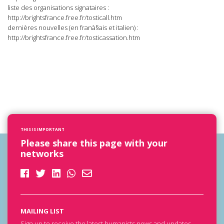
liste des organisations signataires :
http://brightsfrance.free.fr/tosticall.htm
dernières nouvelles (en franà§ais et italien) :
http://brightsfrance.free.fr/tosticassation.htm
THIS IS IMPORTANT
Please share this page with your
networks
MAILING LIST
Sign up to receive the latest humanists news and updates