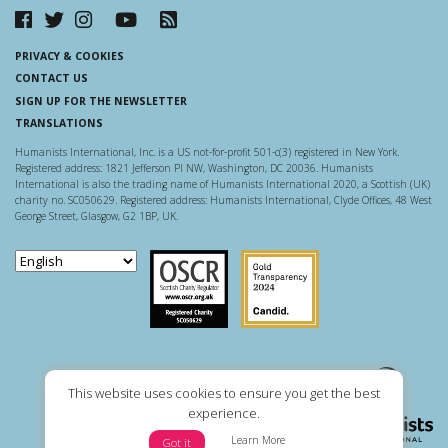
PRIVACY & COOKIES
CONTACT US
SIGN UP FOR THE NEWSLETTER
TRANSLATIONS
Humanists International, Inc. is a US not-for-profit 501-c(3) registered in New York.
Registered address: 1821 Jefferson Pl NW, Washington, DC 20036. Humanists
International is also the trading name of Humanists International 2020, a Scottish (UK)
charity no. SC050629. Registered address: Humanists International, Clyde Offices, 48 West
George Street, Glasgow, G2 1BP, UK.
Scottish Charity Regulator
Guidestar US
This website uses cookies to ensure you get the best
experience.
Learn More
Got it