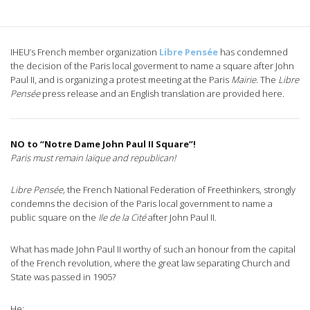
IHEU’s French member organization
Libre Pensée
has condemned
the decision of the Paris local goverment to name a square after John
Paul II, and is organizing a protest meeting at the Paris
Mairie
. The
Libre
Pensée
press release and an English translation are provided here.
NO to “Notre Dame John Paul II Square”!
Paris must remain
laïque
and republican!
Libre Pensée,
the French National Federation of Freethinkers, strongly
condemns the decision of the Paris local government to name a
public square on the
Ile de la Cité
after John Paul II.
What has made John Paul II worthy of such an honour from the capital
of the French revolution, where the great law separating Church and
State was passed in 1905?
He: