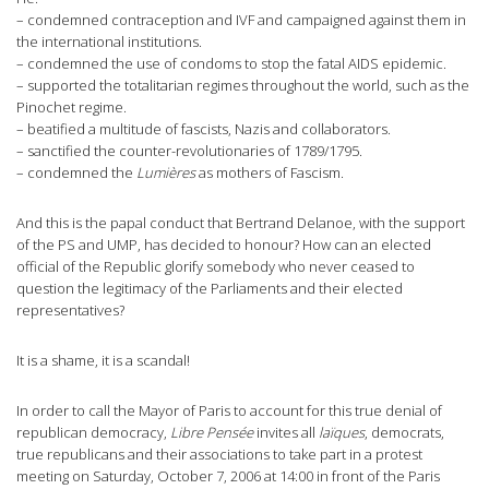
– condemned contraception and IVF and campaigned against them in
the international institutions.
– condemned the use of condoms to stop the fatal AIDS epidemic.
– supported the totalitarian regimes throughout the world, such as the
Pinochet regime.
– beatified a multitude of fascists, Nazis and collaborators.
– sanctified the counter-revolutionaries of 1789/1795.
– condemned the
Lumières
as mothers of Fascism.
And this is the papal conduct that Bertrand Delanoe, with the support
of the PS and UMP, has decided to honour? How can an elected
official of the Republic glorify somebody who never ceased to
question the legitimacy of the Parliaments and their elected
representatives?
It is a shame, it is a scandal!
In order to call the Mayor of Paris to account for this true denial of
republican democracy,
Libre Pensée
invites all
laïques
, democrats,
true republicans and their associations to take part in a protest
meeting on Saturday, October 7, 2006 at 14:00 in front of the Paris