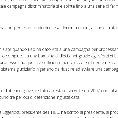
; tale campagna discriminatoria si è spinta fino a una serie di fer
azioni per il suo fondo di difesa dei diritti umani, al fine di aiu
iniziate quando Leo ha dato vita a una campagna per process
ro compiuto su una bambina di dieci anni; grazie agli sforzi di Le
processo, ma questi è sufficientemente ricco e influente nei con
sistema giudiziario nigeriano da riuscire ad avviare una campagn
 e diabetico grave, è stato arrestato sei volte dal 2007 con false 
no tre periodi di detenzione ingiustificata.
 Eggericks, presidente dell’IHEU, ha scritto al presidente, al pro