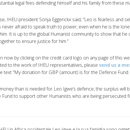
tantial legal fees defending himself and his family from these m
 IHEU president Sonja Eggerickx said, “Leo is fearless and selfl
is never afraid to speak truth to power, even when he is the lon
him. It is up to the global Humanist community to show that he
ogether to ensure justice for him.”
 now by clicking on the credit card logo on any page of this we
ated to the work of IHEU representatives, please
send us a me
the text “My donation for GBP (amount) is for the Defence Fund. 
money than is needed for Leo Igwe’s defence, the surplus will 
Fund to support other Humanists who are being persecuted fo
IHEU in Africa occidentale Leo Igwe e la sua famiglia sono oggett