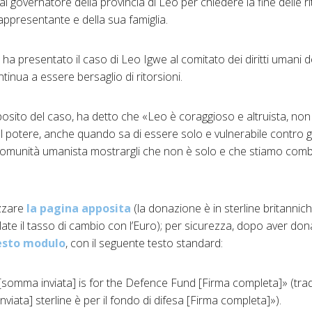
 al governatore della provincia di Leo per chiedere la fine delle r
appresentante e della sua famiglia.
a presentato il caso di Leo Igwe al comitato dei diritti umani d
inua a essere bersaglio di ritorsioni.
posito del caso, ha detto che «Leo è coraggioso e altruista, non
l potere, anche quando sa di essere solo e vulnerabile contro gli
la comunità umanista mostrargli che non è solo e che stiamo com
izzare
la pagina apposita
(la donazione è in sterline britannich
te il tasso di cambio con l’Euro); per sicurezza, dopo aver dona
esto modulo
, con il seguente testo standard:
omma inviata] is for the Defence Fund [Firma completa]» (trad
iata] sterline è per il fondo di difesa [Firma completa]»).