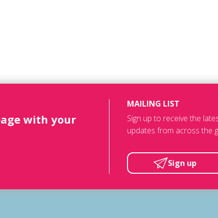
MAILING LIST
page with your
Sign up to receive the lat
updates from across the g
Sign up