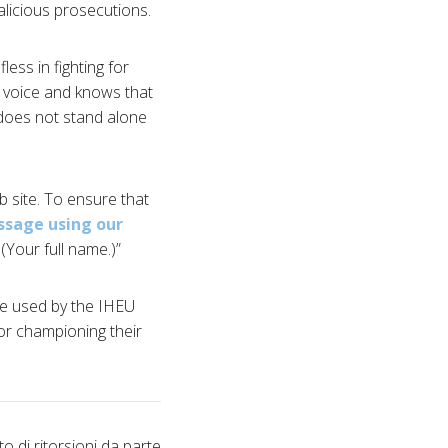
alicious prosecutions.
ess in fighting for
e voice and knows that
 does not stand alone
b site. To ensure that
ssage using our
(Your full name.)”
be used by the IHEU
r championing their
o di ritorsioni da parte