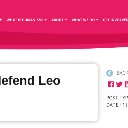
P
WHAT IS HUMANISM?
ABOUT
WHAT WE DO
GET INVOLVE
BACK
defend Leo
POST TYP
DATE
/
1 