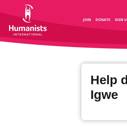
JOIN
DONATE
SIGN U
Help 
Igwe