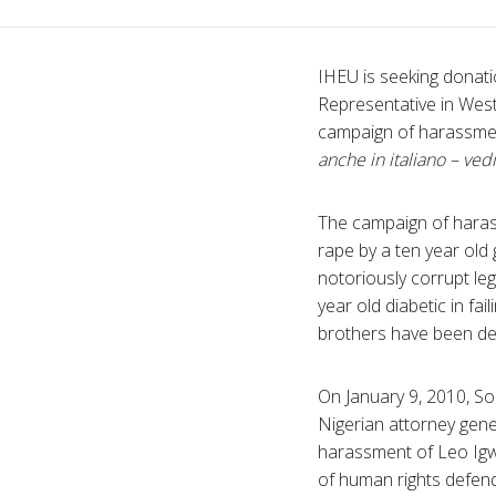
IHEU is seeking donati
Representative in West
campaign of harassment
anche in italiano – vedi
The campaign of haras
rape by a ten year old 
notoriously corrupt leg
year old diabetic in fa
brothers have been de
On January 9, 2010, Son
Nigerian attorney gener
harassment of Leo Igwe
of human rights defend