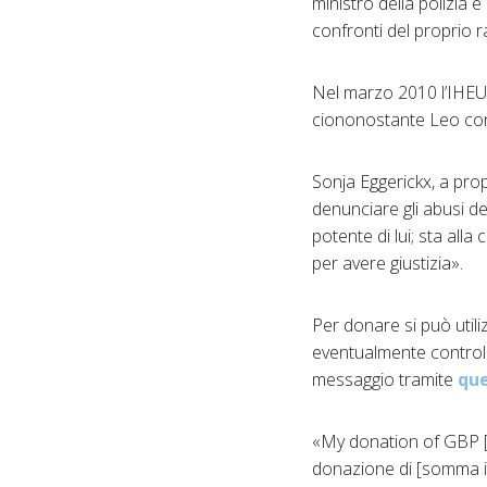
ministro della polizia e
confronti del proprio r
Nel marzo 2010 l’IHEU h
ciononostante Leo cont
Sonja Eggerickx, a pro
denunciare gli abusi de
potente di lui; sta al
per avere giustizia».
Per donare si può util
eventualmente controlla
messaggio tramite
qu
«My donation of GBP [s
donazione di [somma inv