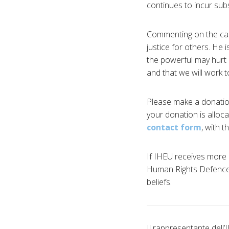
continues to incur subs
Commenting on the case,
justice for others. He 
the powerful may hurt 
and that we will work t
Please make a donation
your donation is alloc
contact form
, with 
If IHEU receives more 
Human Rights Defence 
beliefs.
Il rappresentante dell’