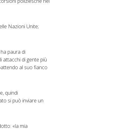
itorsioni poliziesche nei
elle Nazioni Unite;
 ha paura di
 attacchi di gente più
battendo al suo fianco
e, quindi
to si può inviare un
otto: «la mia