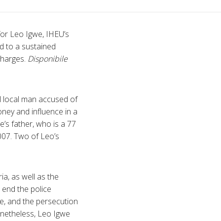
for Leo Igwe, IHEU’s
d to a sustained
charges.
Disponibile
l local man accused of
oney and influence in a
’s father, who is a 77
2007. Two of Leo’s
ia, as well as the
n end the police
e, and the persecution
onetheless, Leo Igwe