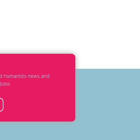
est humanists news and
lobe.