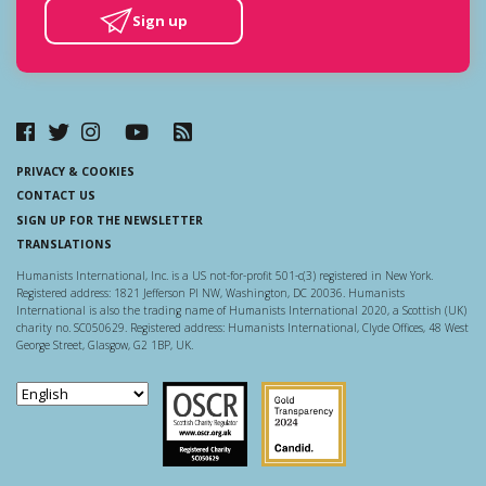
Sign up
PRIVACY & COOKIES
CONTACT US
SIGN UP FOR THE NEWSLETTER
TRANSLATIONS
Humanists International, Inc. is a US not-for-profit 501-c(3) registered in New York.
Registered address: 1821 Jefferson Pl NW, Washington, DC 20036. Humanists
International is also the trading name of Humanists International 2020, a Scottish (UK)
charity no. SC050629. Registered address: Humanists International, Clyde Offices, 48 West
George Street, Glasgow, G2 1BP, UK.
Scottish Charity Regulator
Guidestar US