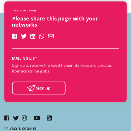
THIS IS IMPORTANT
Please share this page with your
networks
MAILING LIST
Sign up to receive the latest humanists news and updates
from across the globe.
Sign up
PRIVACY & COOKIES