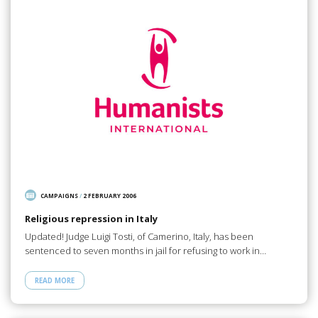
CAMPAIGNS
/
2 FEBRUARY 2006
Religious repression in Italy
Updated! Judge Luigi Tosti, of Camerino, Italy, has been
sentenced to seven months in jail for refusing to work in…
READ MORE