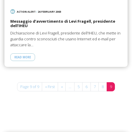
ACTION ALERT
/
26 FEBRUARY 2003
Messaggio d’avvertimento di Levi Fragell, presidente
dell’IHEU
Dichiarazione di Levi Fragell, presidente dell'IHEU, che mette in
guardia contro sconosciuti che usano Internet ed e-mail per
attaccare la…
READ MORE
Page 9 of 9
« First
«
...
5
6
7
8
9