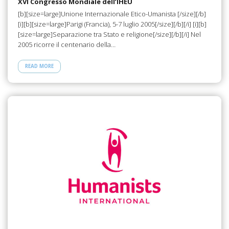
XVI Congresso Mondiale dell’IHEU
[b][size=large]Unione Internazionale Etico-Umanista [/size][/b]
[i][b][size=large]Parigi (Francia), 5-7 luglio 2005[/size][/b][/i] [i][b]
[size=large]Separazione tra Stato e religione[/size][/b][/i] Nel
2005 ricorre il centenario della…
READ MORE